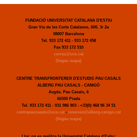
FUNDACIÓ UNIVERSITAT CATALANA D'ESTIU
Gran Via de les Corts Catalanes, 600, 3r 2a
08007 Barcelona
Tel. 933 172 411 - 933 172 458
Fax 933 172 510
correu@uce.cat
(Vegeu mapa)
CENTRE TRANSFRONTERER D'ESTUDIS PAU CASALS
ALBERG PAU CASALS - CANIGÓ
Avgda. Pau Casals, 6
66500 Prada
Tel. 933 172 411 - 931 986 903 - +33(0) 468 96 34 51
centrepaucasals@uce.cat
-
reserves@alberg-canigo.cat
(Vegeu mapa)
Lloc on es realitza la Universitat Catalana d'Estiu: