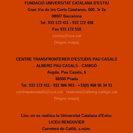
FUNDACIÓ UNIVERSITAT CATALANA D'ESTIU
Gran Via de les Corts Catalanes, 600, 3r 2a
08007 Barcelona
Tel. 933 172 411 - 933 172 458
Fax 933 172 510
correu@uce.cat
(Vegeu mapa)
CENTRE TRANSFRONTERER D'ESTUDIS PAU CASALS
ALBERG PAU CASALS - CANIGÓ
Avgda. Pau Casals, 6
66500 Prada
Tel. 933 172 411 - 931 986 903 - +33(0) 468 96 34 51
centrepaucasals@uce.cat
-
reserves@alberg-canigo.cat
(Vegeu mapa)
Lloc on es realitza la Universitat Catalana d'Estiu:
LICEU RENOUVIER
Carretera de Catllà, s.núm.