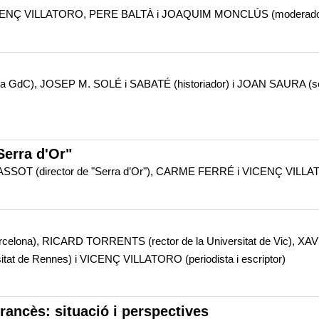
Ç VILLATORO, PERE BALTÀ i JOAQUIM MONCLÚS (moderado
a GdC), JOSEP M. SOLÉ i SABATÉ (historiador) i JOAN SAURA (se
erra d'Or"
ASSOT (director de "Serra d’Or"), CARME FERRÉ i VICENÇ VILL
Barcelona), RICARD TORRENTS (rector de la Universitat de Vic), XA
rsitat de Rennes) i VICENÇ VILLATORO (periodista i escriptor)
francès: situació i perspectives