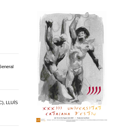
General
DC), LLUÍS