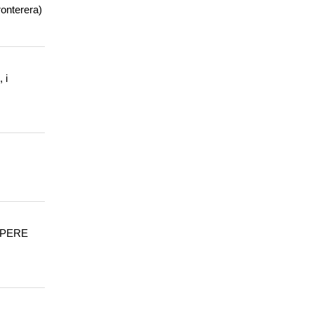
onterera)
 i
, PERE