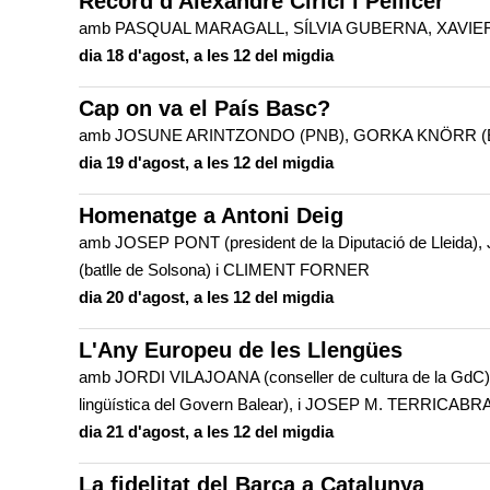
Record d'Alexandre Cirici i Pellicer
amb PASQUAL MARAGALL, SÍLVIA GUBERNA, XAVIER
dia 18 d'agost, a les 12 del migdia
Cap on va el País Basc?
amb JOSUNE ARINTZONDO (PNB), GORKA KNÖRR (EA)
dia 19 d'agost, a les 12 del migdia
Homenatge a Antoni Deig
amb JOSEP PONT (president de la Diputació de Lleid
(batlle de Solsona) i CLIMENT FORNER
dia 20 d'agost, a les 12 del migdia
L'Any Europeu de les Llengües
amb JORDI VILAJOANA (conseller de cultura de la GdC),
lingüística del Govern Balear), i JOSEP M. TERRICABRAS
dia 21 d'agost, a les 12 del migdia
La fidelitat del Barça a Catalunya