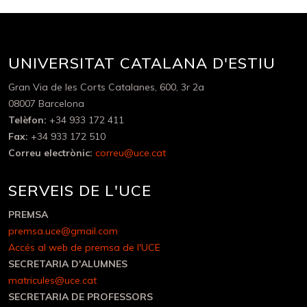
UNIVERSITAT CATALANA D'ESTIU
Gran Via de les Corts Catalanes, 600, 3r 2a
08007 Barcelona
Telèfon:
+34 933 172 411
Fax:
+34 933 172 510
Correu electrònic:
correu@uce.cat
SERVEIS DE L'UCE
PREMSA
premsa.uce@gmail.com
Accés al web de premsa de l'UCE
SECRETARIA D'ALUMNES
matricules@uce.cat
SECRETARIA DE PROFESSORS