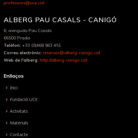
professors@uce.cat
ALBERG PAU CASALS - CANIGÓ
6, avinguda Pau Casals
66500 Prada
Telèfon:
+33 (0)468 963 451
Correu electrònic:
reserves@alberg-canigo.cat
Web de l'alberg:
http://alberg-canigo.cat
Enllaços
Inici
Fundació UCE
Activitats
Materials
Contacte