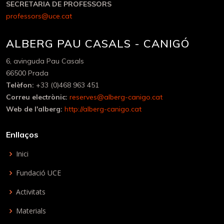
SECRETARIA DE PROFESSORS
professors@uce.cat
ALBERG PAU CASALS - CANIGÓ
6, avinguda Pau Casals
66500 Prada
Telèfon:
+33 (0)468 963 451
Correu electrònic:
reserves@alberg-canigo.cat
Web de l'alberg:
http://alberg-canigo.cat
Enllaços
Inici
Fundació UCE
Activitats
Materials