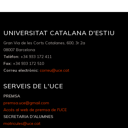
UNIVERSITAT CATALANA D'ESTIU
Gran Via de les Corts Catalanes, 600, 3r 2a
08007 Barcelona
Telèfon:
+34 933 172 411
Fax:
+34 933 172 510
Correu electrònic:
correu@uce.cat
SERVEIS DE L'UCE
PREMSA
premsa.uce@gmail.com
Accés al web de premsa de l'UCE
SECRETARIA D'ALUMNES
matricules@uce.cat